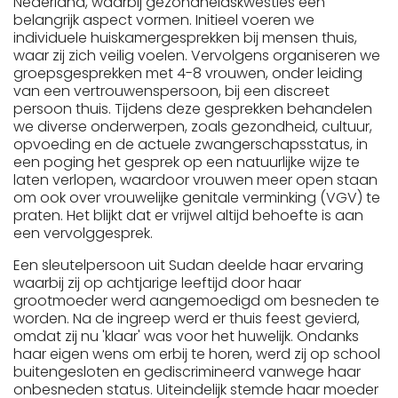
Nederland, waarbij gezondheidskwesties een
belangrijk aspect vormen. Initieel voeren we
individuele huiskamergesprekken bij mensen thuis,
waar zij zich veilig voelen. Vervolgens organiseren we
groepsgesprekken met 4-8 vrouwen, onder leiding
van een vertrouwenspersoon, bij een discreet
persoon thuis. Tijdens deze gesprekken behandelen
we diverse onderwerpen, zoals gezondheid, cultuur,
opvoeding en de actuele zwangerschapsstatus, in
een poging het gesprek op een natuurlijke wijze te
laten verlopen, waardoor vrouwen meer open staan
om ook over vrouwelijke genitale verminking (VGV) te
praten. Het blijkt dat er vrijwel altijd behoefte is aan
een vervolggesprek.
Een sleutelpersoon uit Sudan deelde haar ervaring
waarbij zij op achtjarige leeftijd door haar
grootmoeder werd aangemoedigd om besneden te
worden. Na de ingreep werd er thuis feest gevierd,
omdat zij nu 'klaar' was voor het huwelijk. Ondanks
haar eigen wens om erbij te horen, werd zij op school
buitengesloten en gediscrimineerd vanwege haar
onbesneden status. Uiteindelijk stemde haar moeder