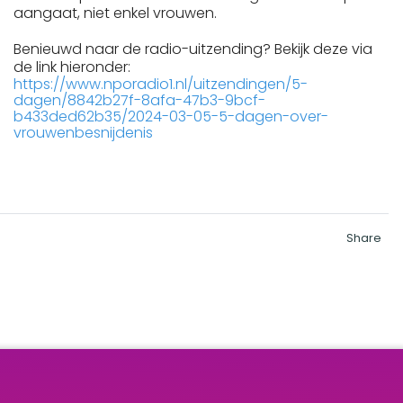
aangaat, niet enkel vrouwen.
Benieuwd naar de radio-uitzending? Bekijk deze via
de link hieronder:
https://www.nporadio1.nl/uitzendingen/5-
dagen/8842b27f-8afa-47b3-9bcf-
b433ded62b35/2024-03-05-5-dagen-over-
vrouwenbesnijdenis
Share